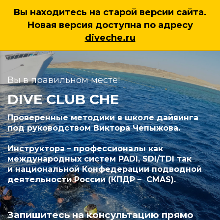
Вы находитесь на старой версии сайта.
Новая версия доступна по адресу
7 (925) 222 38 95
diveche.ru
Вы в правильном месте!
DIVE CLUB CHE
Проверенные методики в школе дайвинга
под руководством Виктора Чепыжова.
Инструктора – профессионалы как
международных систем PADI, SDI/TDI так
и национальной Конфедерации подводной
деятельности России (КПДР – CMAS).
Запишитесь на консультацию прямо