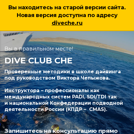
Вы находитесь на старой версии сайта.
Новая версия доступна по адресу
7 (925) 222 38 95
diveche.ru
Вы в правильном месте!
DIVE CLUB CHE
Проверенные методики в школе дайвинга
под руководством Виктора Чепыжова.
Инструктора – профессионалы как
международных систем PADI, SDI/TDI так
и национальной Конфедерации подводной
деятельности России (КПДР – CMAS).
Запишитесь на консультацию прямо