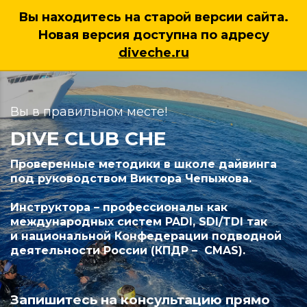
Вы находитесь на старой версии сайта.
Новая версия доступна по адресу
7 (925) 222 38 95
diveche.ru
Вы в правильном месте!
DIVE CLUB CHE
Проверенные методики в школе дайвинга
под руководством Виктора Чепыжова.
Инструктора – профессионалы как
международных систем PADI, SDI/TDI так
и национальной Конфедерации подводной
деятельности России (КПДР – CMAS).
Запишитесь на консультацию прямо