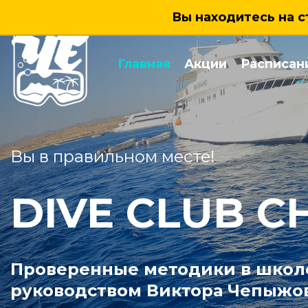
Вы находитесь на с
Главная
Акции
Расписан
Вы в правильном месте!
DIVE CLUB C
Проверенные методики в школ
руководством Виктора Чепыжов