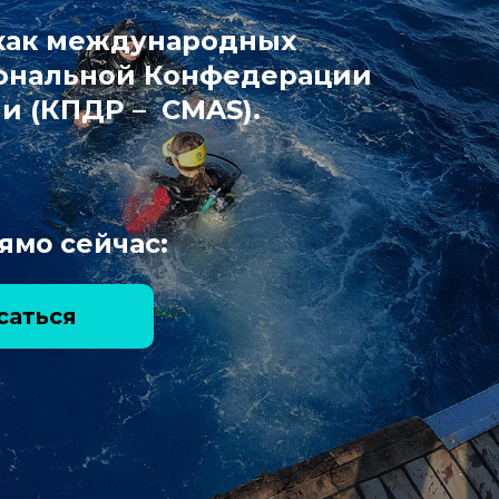
 как международных
циональной Конфедерации
и (КПДР – CMAS).
ямо сейчас:
саться