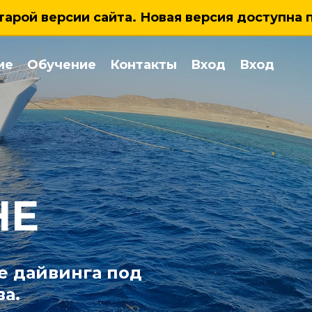
тарой версии сайта. Новая версия доступна 
ие
Обучение
Контакты
Вход
Вход
HE
е дайвинга под
а.