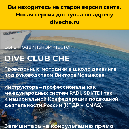
Вы находитесь на старой версии сайта.
Новая версия доступна по адресу
7 (925) 222 38 95
diveche.ru
Вы в правильном месте!
DIVE CLUB CHE
Проверенные методики в школе дайвинга
под руководством Виктора Чепыжова.
Инструктора – профессионалы как
международных систем PADI, SDI/TDI так
и национальной Конфедерации подводной
деятельности России (КПДР – CMAS).
Запишитесь на консультацию прямо