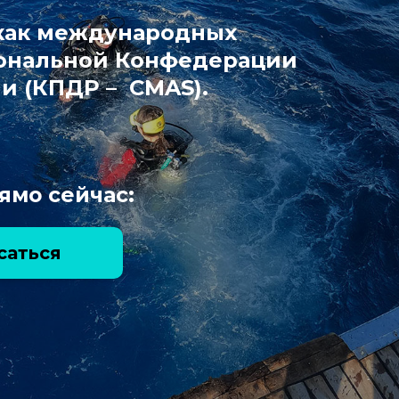
 как международных
циональной Конфедерации
и (КПДР – CMAS).
ямо сейчас:
саться