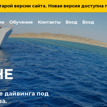
тарой версии сайта. Новая версия доступна 
ие
Обучение
Контакты
Вход
Вход
HE
е дайвинга под
а.