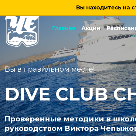
Вы находитесь на с
Главная
Акции
Расписан
Вы в правильном месте!
DIVE CLUB C
Проверенные методики в школ
руководством Виктора Чепыжов